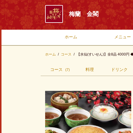
梅蘭 金閣
ホーム
メニュー
ホーム
コース
【水仙(すいせん)】全8品 4000円
コース
料理
ドリンク
(7)